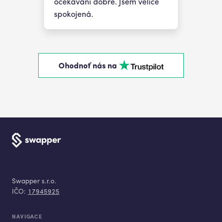
očekávání dobře. Jsem velice
spokojená.
Ohodnoť nás na
Swapper s.r.o.
IČO:
17945925
NAVIGACE