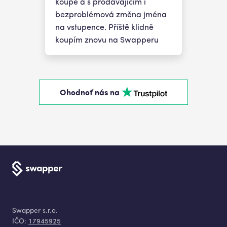
koupě a s prodavajícím i
bezproblémová změna jména
na vstupence. Příště klidně
koupím znovu na Swapperu
Ohodnoť nás na
Swapper s.r.o.
IČO:
17945925